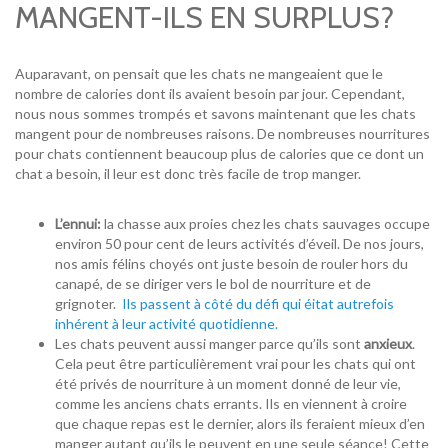
MANGENT-ILS EN SURPLUS?
Auparavant, on pensait que les chats ne mangeaient que le
nombre de calories dont ils avaient besoin par jour.
Cependant,
nous nous sommes trompés et savons maintenant que les chats
mangent pour de nombreuses raisons.
De nombreuses nourritures
pour chats contiennent beaucoup plus de calories que ce dont un
chat a besoin, il leur est donc très facile de trop manger.
L’ennui:
la
chasse
aux proies chez les chats sauvages occupe
environ 50 pour cent de leurs activités d’éveil.
De nos jours,
nos amis félins choyés ont juste besoin de rouler hors du
canapé, de se diriger vers le bol de nourriture et de
grignoter.
Ils passent à côté du défi qui éitat autrefois
inhérent à leur activité quotidienne.
Les chats peuvent aussi manger parce qu’ils sont
anxieux
.
Cela peut être particulièrement vrai pour les chats qui ont
été privés de nourriture à un moment donné de leur vie,
comme les anciens chats errants.
Ils en viennent à croire
que chaque repas est le dernier, alors ils feraient mieux d’en
manger autant qu’ils le peuvent en une seule séance!
Cette