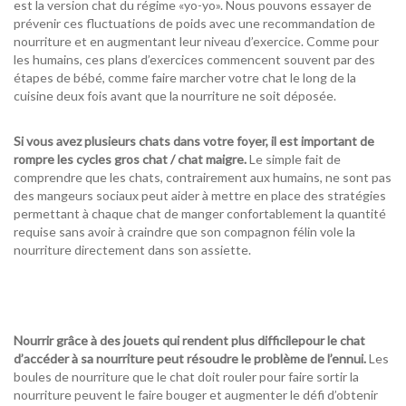
est la version chat du régime «
yo-yo
».
Nous pouvons essayer de
prévenir
ces
fluctuations de
poids
avec une recommandation de
nourriture et en augmentant leur niveau d’exercice.
Comme pour
les humains,
ces
plans
d’exercices commencent souvent par des
étapes de bébé, comme faire marcher votre chat le long de la
cuisine deux fois avant que la nourriture ne soit déposée.
Si vous avez plusieurs chats dans votre foyer, il est important de
rompre les cycles gros
chat
/
chat
maigre
.
Le simple fait de
comprendre que les chats, contrairement aux humains, ne sont pas
des mangeurs sociaux peut aider à mettre en place des stratégies
permettant à chaque chat de manger confortablement la quantité
requise sans avoir à craindre que son compagnon félin vole la
nourriture directement dans son assiette.
Nourrir
grâce à
des jouets qui rendent plus
difficile
pour le chat
d’accéder à sa nourriture peut résoudre le problème de l’ennui.
Les
boules de nourriture que le chat doit rouler pour faire sortir la
nourriture peuvent le faire bouger et augmenter le défi d’obtenir