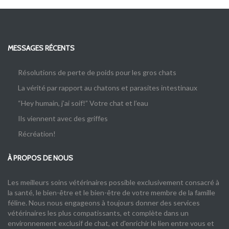
MESSAGES RÉCENTS
Résolutions de perte de poids pour les gros chats
La vérité par rapport au chatons et parasites intestinaux
“Hey humain, j’ai soif!” Votre chat et l’eau
Ils viennent avec des griffes
Récréation!
À PROPOS DE NOUS
Les meilleurs soins vétérinaires possible exclusivement consacré à
la santé, le bien-être et le bien-être de votre membre de la famille
féline. Nous nous engageons à toujours donner des services
vétérinaires les plus compatissants, et complète dans un
environnement exclusif de chat, et d'enrichir le lien entre vous et