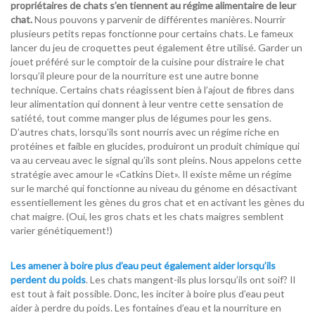
propriétaires de chats s’en tiennent au régime alimentaire de leur
chat.
Nous pouvons y parvenir de différentes manières.
Nourrir
plusieurs petits repas fonctionne pour certains chats.
Le fameux
lancer du jeu de croquettes peut également être utilisé.
Garder un
jouet préféré sur le comptoir de la cuisine pour distraire le chat
lorsqu’il pleure pour de la nourriture est une autre bonne
technique.
Certains chats réagissent bien à l’ajout de fibres dans
leur alimentation qui donnent à leur ventre cette sensation de
satiété, tout comme manger plus de légumes pour les gens.
D’autres chats, lorsqu’ils sont nourris avec un régime riche en
protéines et faible en glucides, produiront un produit chimique qui
va au cerveau avec le signal qu’ils sont
pleins
.
Nous appelons cette
stratégie avec amour le «
Catkins Diet
».
Il existe même un régime
sur le marché qui fonctionne
au niveau du
génome en désactivant
essentiellement les gènes du gros chat et en activant les gènes du
chat maigre.
(Oui, les gros chats et les chats maigres semblent
varier génétiquement!)
Les amener à boire plus d’eau peut également aider lorsqu’ils
perdent du poids
.
Les chats mangent-ils plus lorsqu’ils ont soif?
Il
est tout à fait possible.
Donc, les inciter à boire plus d’eau peut
aider à perdre du poids.
Les fontaines d’eau et la nourriture en